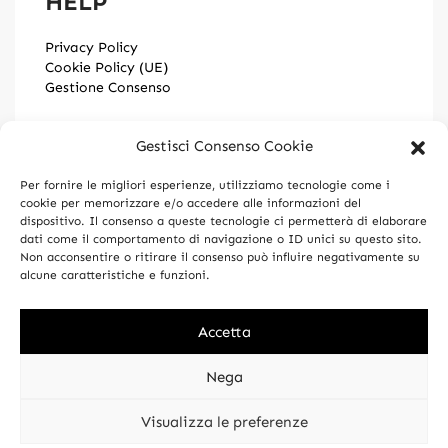
HELP
Privacy Policy
Cookie Policy (UE)
Gestione Consenso
INFO
Gestisci Consenso Cookie
Per fornire le migliori esperienze, utilizziamo tecnologie come i
About Us
cookie per memorizzare e/o accedere alle informazioni del
Contact
dispositivo. Il consenso a queste tecnologie ci permetterà di elaborare
News
dati come il comportamento di navigazione o ID unici su questo sito.
Non acconsentire o ritirare il consenso può influire negativamente su
alcune caratteristiche e funzioni.
© Profumania Srl 2026. All rights reserved. P.IVA
Accetta
03328450170
Nega
Visualizza le preferenze