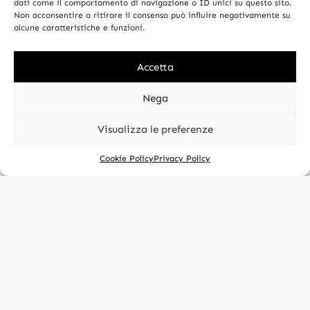
dati come il comportamento di navigazione o ID unici su questo sito.
Non acconsentire o ritirare il consenso può influire negativamente su
INFO
alcune caratteristiche e funzioni.
About Us
Accetta
Contact
News
Nega
Visualizza le preferenze
© Profumania Srl 2026. All rights reserved. P.IVA
Add to cart
03328450170
Cookie Policy
Privacy Policy